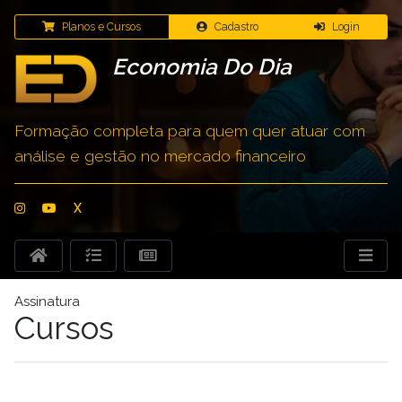
Planos e Cursos
Cadastro
Login
Economia Do Dia
Formação completa para quem quer atuar com
análise e gestão no mercado financeiro
X
Assinatura
Cursos