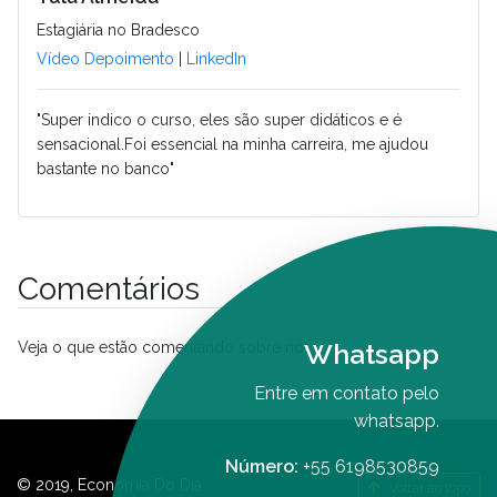
Estagiária no Bradesco
Vídeo Depoimento
|
LinkedIn
"Super indico o curso, eles são super didáticos e é
sensacional.Foi essencial na minha carreira, me ajudou
bastante no banco"
Comentários
Whatsapp
Veja o que estão comentando sobre nós.
Entre em contato pelo
whatsapp.
Número:
+55 6198530859
© 2019, Economia Do Dia.
Voltar ao topo