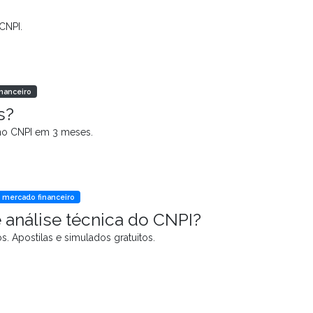
CNPI.
inanceiro
s?
no CNPI em 3 meses.
o mercado financeiro
 análise técnica do CNPI?
. Apostilas e simulados gratuitos.