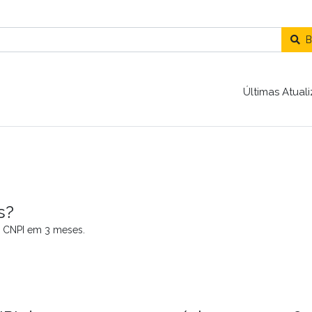
B
Últimas Atual
s?
o CNPI em 3 meses.