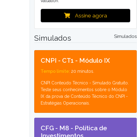
valuation.
Assine agora
Simulados
Simulados
Detalhes
CNPI - CT1 - Módulo IX
Tempo limite:
20 minutos.
CNPI Conteúdo Técnico - Simulado Gratuito.
Teste seus conhecimentos sobre o Módulo
IX da prova de Conteúdo Técnico do CNPI -
Estratégias Operacionais.
Detalhes
CFG - M8 - Política de
Investimentos