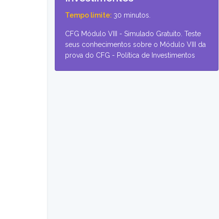
Tempo limite:
30 minutos.
CFG Módulo VIII - Simulado Gratuito. Teste
seus conhecimentos sobre o Módulo VIII da
prova do CFG - Política de Investimentos