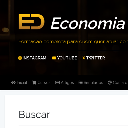
Economia 
Formação completa para quem quer atuar com 
INSTAGRAM
YOUTUBE
X
TWITTER
Inicial
Cursos
Artigos
Simulados
Contato
Buscar